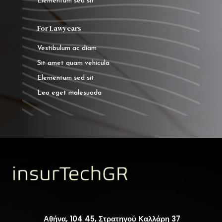
Elementum sed sit
For Lawyears
Vestibulum ac diam
Sit amet quam vehicula
Elementum sed sit
Leo eget malesuada
Αθήνα, 104 45, Στρατηγού Καλλάρη 37