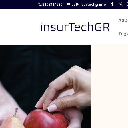
2108314680
cs@insurtechgr.info
Ασφ
Συχ