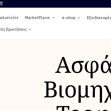
αλιστείτε
MarketPlace.
e-shop
Εξειδικευμέ
νές Ερωτήσεις
Ασφά
Βιομη